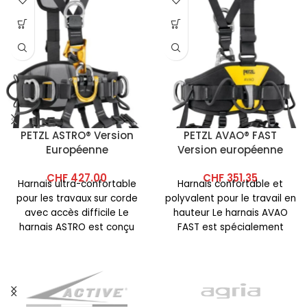
PETZL ASTRO® Version
PETZL AVAO® FAST
Européenne
Version européenne
CHF
427.00
CHF
351.35
Harnais ultra-confortable
Harnais confortable et
pour les travaux sur corde
polyvalent pour le travail en
avec accès difficile Le
hauteur Le harnais AVAO
harnais ASTRO est conçu
FAST est spécialement
pour les cordistes ayant un
conçu pour les travailleurs
en