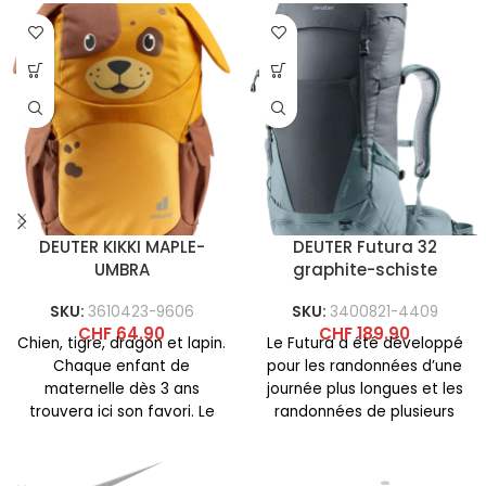
DEUTER KIKKI MAPLE-
DEUTER Futura 32
UMBRA
graphite-schiste
SKU:
3610423-9606
SKU:
3400821-4409
CHF
64.90
CHF
189.90
Chien, tigre, dragon et lapin.
Le Futura a été développé
Chaque enfant de
pour les randonnées d’une
maternelle dès 3 ans
journée plus longues et les
trouvera ici son favori. Le
randonnées de plusieurs
Kikki possède un
jours, où l’objectif