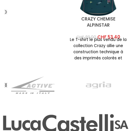
l’usage quotidien et pour
CRAZY CHEMISE
ALPINSTAR
CHF
53.40
CHF
89.00
Le T-shirt le plus vendu de la
collection Crazy allie une
construction technique à
des imprimés colorés et
éclatants. Cette