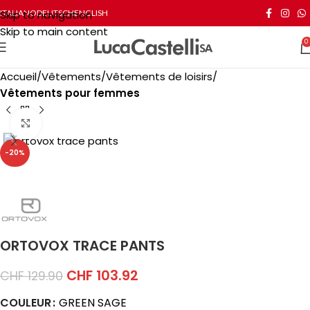
Skip to navigation
ITALIANO
DEUTSCH
ENGLISH
Skip to main content
0
Accueil
Vêtements
Vêtements de loisirs
Vêtements pour femmes
Click to enlarge
-20%
ORTOVOX TRACE PANTS
CHF
103.92
CHF
129.90
COULEUR
GREEN SAGE