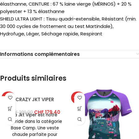
élasthanne, CEINTURE : 67 % laine vierge (MÉRINOS) + 20 %
polyester + 13 % élasthanne
SHIELD ULTRA LIGHT : Tissu quadri-extensible, Résistant (min.
30 000 cycles de frottement au test Martindale),
Hydrofuge, Léger, Séchage rapide, Respirant
Informations complémentaires
Produits similaires
-40%
-40%
CRAZY JKT VIPER
CHF
179.40
CHF
299.00
La Jkt Viper est notre
hybride dans la catégorie
Base Camp. Une veste
chaude parfaite pour