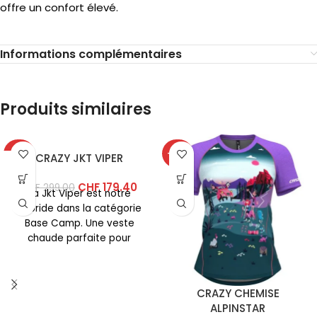
offre un confort élevé.
Informations complémentaires
Produits similaires
-40%
-40%
CRAZY JKT VIPER
CHF
179.40
CHF
299.00
La Jkt Viper est notre
hybride dans la catégorie
Base Camp. Une veste
chaude parfaite pour
l’usage quotidien et pour
CRAZY CHEMISE
ALPINSTAR