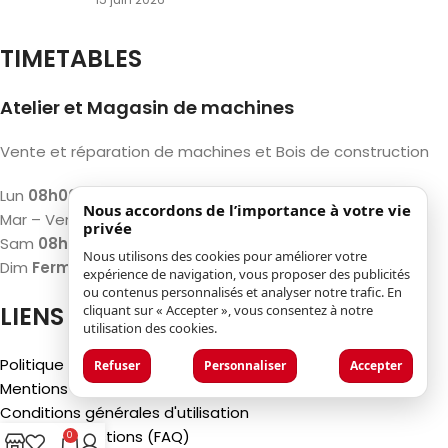
TIMETABLES
Atelier et Magasin de machines
Vente et réparation de machines et Bois de construction
Lun
08h00 – 12h00 / 13h00 – 17h00
Nous accordons de l’importance à votre vie
Mar – Ven
07h30 – 12h00 / 13h00 – 18h00
privée
Sam
08h00 – 12h00 / 13h00 – 17h00
Nous utilisons des cookies pour améliorer votre
Dim
Fermé
expérience de navigation, vous proposer des publicités
ou contenus personnalisés et analyser notre trafic. En
LIENS
cliquant sur « Accepter », vous consentez à notre
utilisation des cookies.
Politique de confidentialité
Refuser
Personnaliser
Accepter
Mentions légales
Conditions générales d'utilisation
Foire aux questions (FAQ)
0