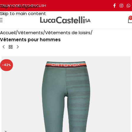
Skip to navigation
ITALIANO
DEUTSCH
ENGLISH
Skip to main content
0
Accueil
Vêtements
Vêtements de loisirs
Vêtements pour hommes
-42%