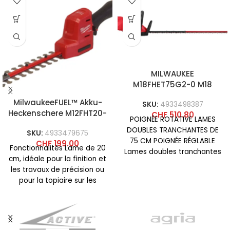
MILWAUKEE
M18FHET75G2-0 M18
FUEL™ Taille-haie 75 cm
MilwaukeeFUEL™ Akku-
SKU:
4933498387
Heckenschere M12FHT20-
CHF
510.80
POIGNÉE ROTATIVE LAMES
0
DOUBLES TRANCHANTES DE
SKU:
4933479675
75 CM POIGNÉE RÉGLABLE
CHF
199.00
Fonctionnalités Lame de 20
Lames doubles tranchantes
cm, idéale pour la finition et
de 75 cm pour des coupes
les travaux de précision ou
nettes
pour la topiaire sur les