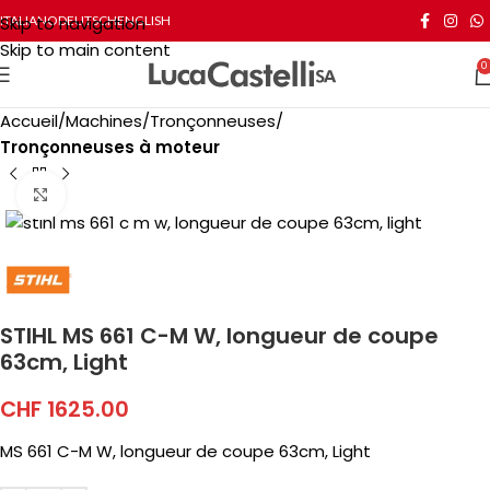
Skip to navigation
ITALIANO
DEUTSCH
ENGLISH
Skip to main content
0
Accueil
Machines
Tronçonneuses
Tronçonneuses à moteur
Click to enlarge
STIHL MS 661 C-M W, longueur de coupe
63cm, Light
CHF
1625.00
MS 661 C-M W, longueur de coupe 63cm, Light