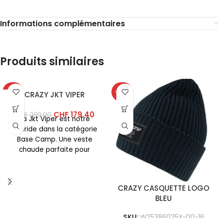
Informations complémentaires
Produits similaires
-40%
-40%
CRAZY JKT VIPER
CHF
179.40
CHF
299.00
La Jkt Viper est notre
hybride dans la catégorie
Base Camp. Une veste
chaude parfaite pour
l’usage quotidien et pour
CRAZY CASQUETTE LOGO
BLEU
SKU:
W25386025X-00-16