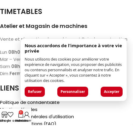
TIMETABLES
Atelier et Magasin de machines
Vente et réparation de machines et Bois de construction
Nous accordons de l’importance à votre vie
privée
Lun
08h00 – 12h00 / 13h00 – 17h00
Mar – Ven
07h30 – 12h00 / 13h00 – 18h00
Nous utilisons des cookies pour améliorer votre
expérience de navigation, vous proposer des publicités
Sam
08h00 – 12h00 / 13h00 – 17h00
ou contenus personnalisés et analyser notre trafic. En
Dim
Fermé
cliquant sur « Accepter », vous consentez à notre
utilisation des cookies.
LIENS
Refuser
Personnaliser
Accepter
Politique de confidentialité
Mentions légales
0
Conditions générales d'utilisation
iste de souhaits
Shop
Panier
Mon compte
Foire aux questions (FAQ)
©2025
Luca Castelli SA
- Via San Gottardo 28 - 6532