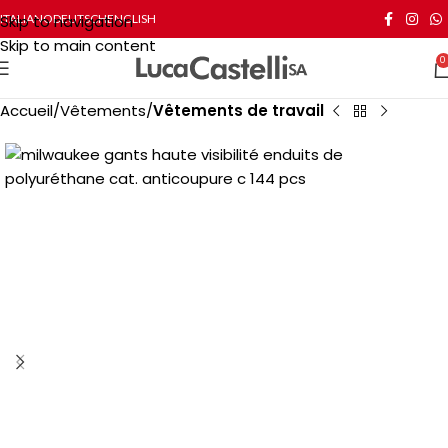
Skip to navigation
ITALIANO
DEUTSCH
ENGLISH
Skip to main content
0
Accueil
Vêtements
Vêtements de travail