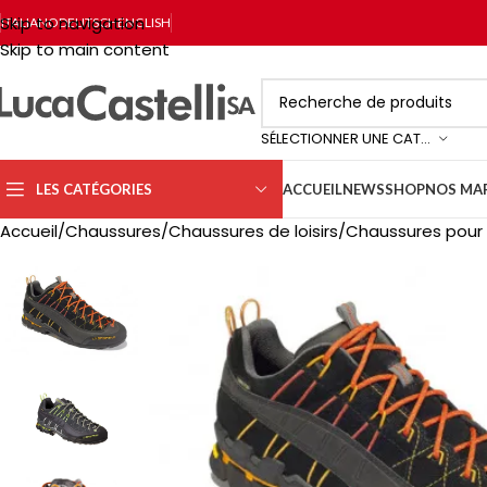
Skip to navigation
ITALIANO
DEUTSCH
ENGLISH
Skip to main content
SÉLECTIONNER UNE CATÉGORIE
LES CATÉGORIES
ACCUEIL
NEWS
SHOP
NOS MA
Accueil
Chaussures
Chaussures de loisirs
Chaussures pou