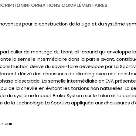
SCRIPTION
INFORMATIONS COMPLÉMENTAIRES
novantes pour la construction de la tige et du système sem
rticulier de montage du tirant all-around qui enveloppe la
te la semelle intermédiaire dans la partie avant, contribuan
onstruction dérive du savoir-faire développé par La Sport
ement dérivé des chaussons de climbing avec une construct
en phase d’escalade. La semelle intermédiaire en EVA présen
appui de la cheville en évitant les torsions non naturelles. La
tée du système Impact Brake System sur le talon et la parti
m de la technologie La Sportiva appliquée aux chaussures d
 cuir.