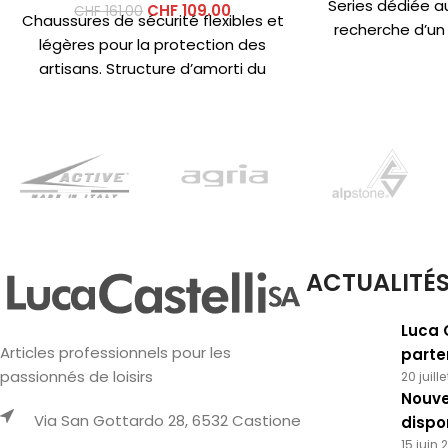
Series dédiée a
CHF
109.00
CHF
161.00
Chaussures de sécurité flexibles et
recherche d’un
légères pour la protection des
pour les
artisans. Structure d’amorti du
talon ENERGY FOAM pour un retour
ACTUALITÉ
Luca 
Articles professionnels pour les
parte
passionnés de loisirs
20 juill
Nouve
Via San Gottardo 28, 6532 Castione
dispo
15 juin 