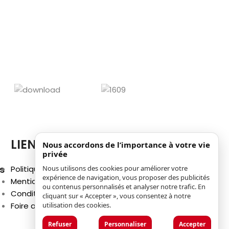
répandues pa
les activité
parfaites po
LIENS
Nous accordons de l’importance à votre vie
privée
s
Politique de confidentialité
Nous utilisons des cookies pour améliorer votre
expérience de navigation, vous proposer des publicités
Mentions légales
ou contenus personnalisés et analyser notre trafic. En
Conditions générales d'utilisation
cliquant sur « Accepter », vous consentez à notre
Foire aux questions (FAQ)
utilisation des cookies.
Refuser
Personnaliser
Accepter