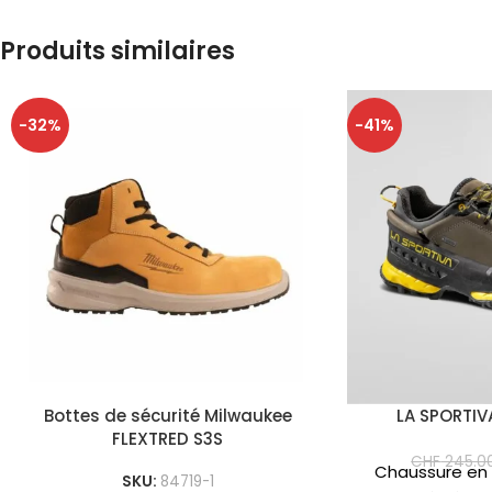
Produits similaires
-32%
-41%
Bottes de sécurité Milwaukee
LA SPORTIV
FLEXTRED S3S
CHF
245.0
Chaussure en c
SKU:
84719-1