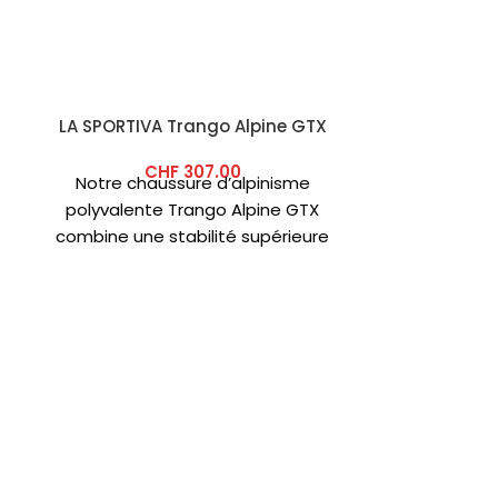
LA SPORTIVA Trango Alpine GTX
-40%
CHF
307.00
Notre chaussure d’alpinisme
polyvalente Trango Alpine GTX
combine une stabilité supérieure
pour l’escalade et un confort
exceptionnel pour les randonnées
CRAZY
SKU:
W2
CHF
39
Les cha