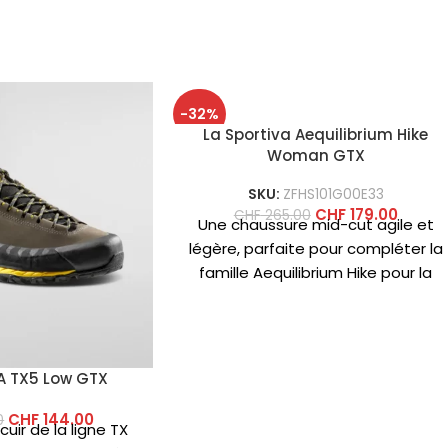
-32%
La Sportiva Aequilibrium Hike
Woman GTX
SKU:
ZFHS101G00E33
CHF
179.00
CHF
265.00
Une chaussure mid-cut agile et
légère, parfaite pour compléter la
famille Aequilibrium Hike pour la
randonnée sur terrains mixtes, le
A TX5 Low GTX
CHF
144.00
0
uir de la ligne TX