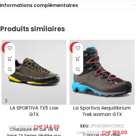
Informations complémentaires
Produits similaires
-41%
-37%
LA SPORTIVA TX5 Low
La Sportiva Aequilibrium
GTX
Trek woman GTX
SKU:
ZFHS099G00B02
CHF
144.00
CHF
245.00
Chaussure en cuir de la
CHF
189.00
CHF
300.00
Conçue pour allier
ligne TX Series dédiée aux