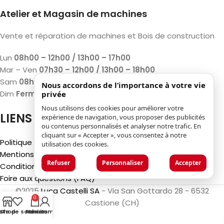
Atelier et Magasin de machines
Vente et réparation de machines et Bois de construction
Lun
08h00 – 12h00 / 13h00 – 17h00
Mar – Ven
07h30 – 12h00 / 13h00 – 18h00
Sam
08h00 – 12h00 / 13h00 – 17h00
Nous accordons de l’importance à votre vie
Dim
Fermé
privée
Nous utilisons des cookies pour améliorer votre
LIENS
expérience de navigation, vous proposer des publicités
ou contenus personnalisés et analyser notre trafic. En
cliquant sur « Accepter », vous consentez à notre
Politique de confidentialité
utilisation des cookies.
Mentions légales
Refuser
Personnaliser
Accepter
Conditions générales d'utilisation
Foire aux questions (FAQ)
©2025
Luca Castelli SA
- Via San Gottardo 28 - 6532
0
Castione (CH)
iste de souhaits
Shop
Panier
Mon compte