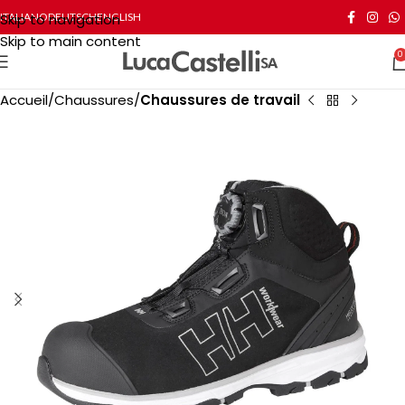
Skip to navigation
ITALIANO
DEUTSCH
ENGLISH
Skip to main content
0
Accueil
Chaussures
Chaussures de travail