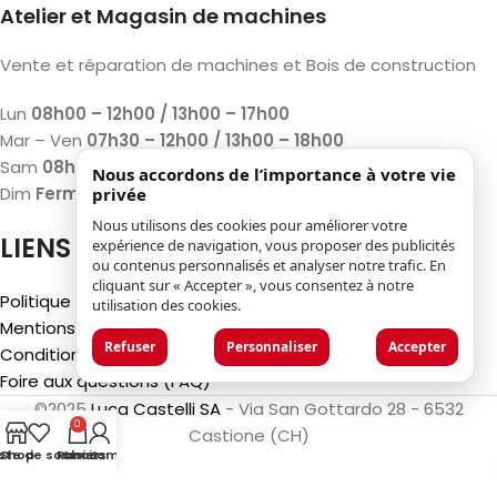
Atelier et Magasin de machines
Vente et réparation de machines et Bois de construction
Lun
08h00 – 12h00 / 13h00 – 17h00
Mar – Ven
07h30 – 12h00 / 13h00 – 18h00
Sam
08h00 – 12h00 / 13h00 – 17h00
Nous accordons de l’importance à votre vie
Dim
Fermé
privée
Nous utilisons des cookies pour améliorer votre
LIENS
expérience de navigation, vous proposer des publicités
ou contenus personnalisés et analyser notre trafic. En
cliquant sur « Accepter », vous consentez à notre
Politique de confidentialité
utilisation des cookies.
Mentions légales
Refuser
Personnaliser
Accepter
Conditions générales d'utilisation
Foire aux questions (FAQ)
©2025
Luca Castelli SA
- Via San Gottardo 28 - 6532
0
Castione (CH)
iste de souhaits
Shop
Panier
Mon compte