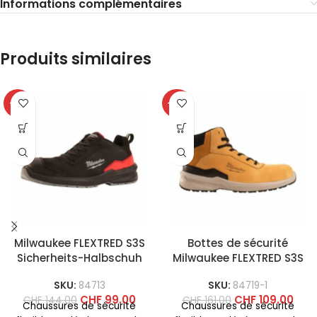
Informations complémentaires
Produits similaires
-31%
-32%
Milwaukee FLEXTRED S3S
Bottes de sécurité
Sicherheits-Halbschuh
Milwaukee FLEXTRED S3S
SKU:
84713
SKU:
84719-1
CHF
99.00
CHF
109.00
CHF
144.00
CHF
161.00
Chaussures de sécurité
Chaussures de sécurité