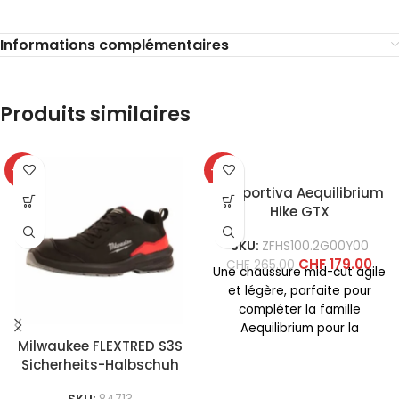
Informations complémentaires
Produits similaires
-31%
-32%
La Sportiva Aequilibrium
Hike GTX
SKU:
ZFHS100.2G00Y00
CHF
179.00
CHF
265.00
Une chaussure mid-cut agile
et légère, parfaite pour
compléter la famille
Aequilibrium pour la
Milwaukee FLEXTRED S3S
randonnée sur terrains
Sicherheits-Halbschuh
mixtes. Le tissu