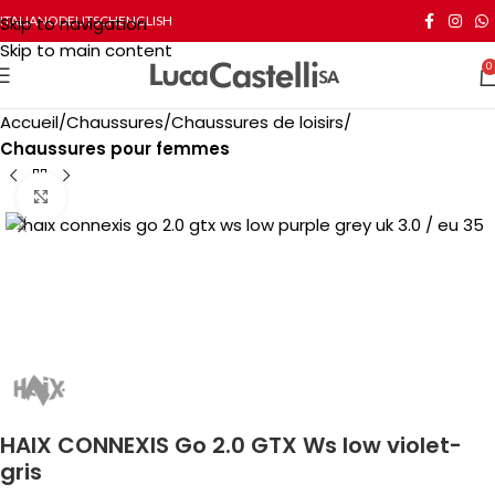
Skip to navigation
ITALIANO
DEUTSCH
ENGLISH
Skip to main content
0
Accueil
Chaussures
Chaussures de loisirs
Chaussures pour femmes
Click to enlarge
HAIX CONNEXIS Go 2.0 GTX Ws low violet-
gris