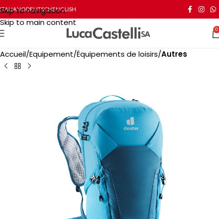
Skip to navigation
ITALIANO
DEUTSCH
ENGLISH
Skip to main content
0
Accueil
Equipement
Équipements de loisirs
Autres