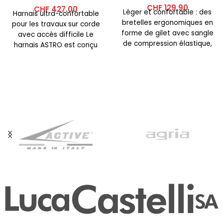
CHF
129.90
CHF
427.00
Léger et confortable : des
Harnais ultra-confortable
bretelles ergonomiques en
pour les travaux sur corde
forme de gilet avec sangle
avec accès difficile Le
de compression élastique,
harnais ASTRO est conçu
des sangles de poitrine
pour les cordistes ayant un