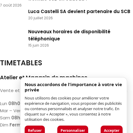
7 août 2026
Luca Castelli SA devient partenaire du SCB
20 juillet 2026
Nouveaux horaires de disponibilité
téléphonique
15 juin 2026
TIMETABLES
Atelier et Magasin de machines
Nous accordons de l’importance à votre vie
privée
Vente et réparation de machines et Bois de construction
Nous utilisons des cookies pour améliorer votre
Lun
08h00 – 12h00 / 13h00 – 17h00
expérience de navigation, vous proposer des publicités
ou contenus personnalisés et analyser notre trafic. En
Mar – Ven
07h30 – 12h00 / 13h00 – 18h00
cliquant sur « Accepter », vous consentez à notre
Sam
08h00 – 12h00 / 13h00 – 17h00
utilisation des cookies.
Dim
Fermé
Refuser
Personnaliser
Accepter