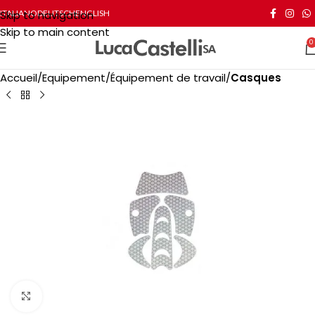
Skip to navigation
ITALIANO
DEUTSCH
ENGLISH
Skip to main content
0
Accueil
Equipement
Équipement de travail
Casques
Click to enlarge