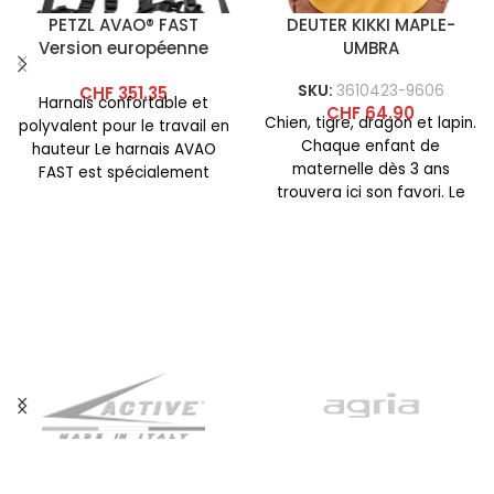
PETZL AVAO® FAST
DEUTER KIKKI MAPLE-
Version européenne
UMBRA
SKU:
3610423-9606
CHF
351.35
Harnais confortable et
CHF
64.90
Chien, tigre, dragon et lapin.
polyvalent pour le travail en
Chaque enfant de
hauteur Le harnais AVAO
maternelle dès 3 ans
FAST est spécialement
trouvera ici son favori. Le
conçu pour les travailleurs
Kikki possède un
en