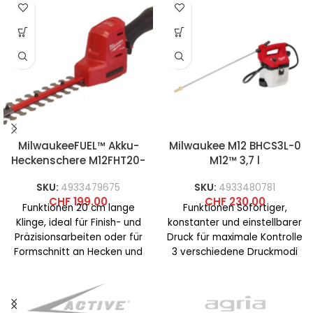
MilwaukeeFUEL™ Akku-
Milwaukee M12 BHCS3L-0
Heckenschere M12FHT20-
M12™ 3,7 l
0
Chemikaliensprühpump
SKU:
4933479675
SKU:
4933480781
e
CHF
199.00
CHF
230.00
Funktionen 20 cm lange
Funktionen Sofortiger,
Klinge, ideal für Finish- und
konstanter und einstellbarer
Präzisionsarbeiten oder für
Druck für maximale Kontrolle
Formschnitt an Hecken und
3 verschiedene Druckmodi
Büschen Maximale
für unterschiedliche
Schnittleistung 12,5
Anwendungen wie lokales,
diffuses und Fernsprühen