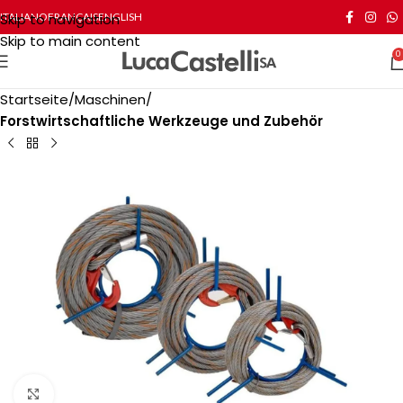
Skip to navigation
ITALIANO
FRANÇAIS
ENGLISH
Skip to main content
0
Startseite
Maschinen
Forstwirtschaftliche Werkzeuge und Zubehör
Click to enlarge