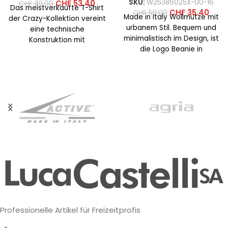
SKU:
W25386025X-00-16
CHF
53.40
CHF
89.00
Das meistverkaufte T-Shirt
CHF
35.40
CHF
59.00
Made in Italy Wollmütze mit
der Crazy-Kollektion vereint
urbanem Stil. Bequem und
eine technische
minimalistisch im Design, ist
Konstruktion mit
die Logo Beanie in
farbenfrohen und
verschiedenen Versionen
auffälligen Prints. Dieses
mit
Jahr wurde der Schnitt
überarbeitet,
Professionelle Artikel für Freizeitprofis