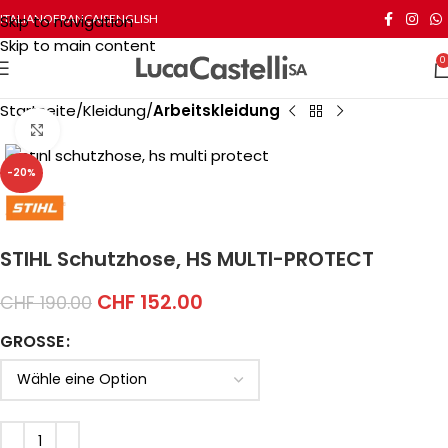
Skip to navigation
ITALIANO
FRANÇAIS
ENGLISH
Skip to main content
0
Startseite
Kleidung
Arbeitskleidung
Click to enlarge
-20%
STIHL Schutzhose, HS MULTI-PROTECT
CHF
152.00
CHF
190.00
GROSSE