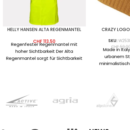
HELLY HANSEN ALTA REGENMANTEL
CRAZY LOGO
SKU:
W253
CHF
113.50
Regenfester Regenmantel mit
CHF
59.0
Made in Ital
hoher Sichtbarkeit Der Alta
urbanem St
Regenmantel sorgt für Sichtbarkeit
minimalistisch 
und hält Sie trocken. Fasergehalt:
Logo Beanie 
Hauptgewebe: 100% Polyester –
Versi