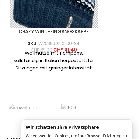
CRAZY WIND-EINGANGSKAPPE
CRAZY 
SKU:
W25386015X-00-94
CHF
99
Warme 
CHF
41.40
CHF
69.00
Wollmütze mit Pompons,
Handschu
vollständig in Italien hergestellt, für
Alpinis
Sitzungen mit geringer Intensität
Klimazon
und für Freizeitaktivitäten an kalten
Primaloft in 
Tagen. Es ist
un
Wir schätzen Ihre Privatsphäre
Wir verwenden Cookies, um Ihre Browser-Erfahrung zu