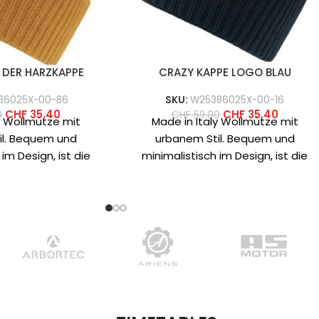
 DER HARZKAPPE
CRAZY KAPPE LOGO BLAU
86025X-00-86
SKU:
W25386025X-00-16
CHF
35.40
CHF
35.40
0
CHF
59.00
y Wollmütze mit
Made in Italy Wollmütze mit
il. Bequem und
urbanem Stil. Bequem und
im Design, ist die
minimalistisch im Design, ist die
in verschiedenen
Logo Beanie in verschiedenen
onen mit
Versionen mit