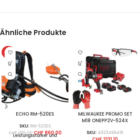
Ähnliche Produkte
-27%
ECHO RM-520ES
MILWAUKEE PROMO SET
M18 ONEPP2V-524X
SKU:
RM-520ES
CHF
860.00
CHF
1185.00
SKU:
4933499416
Leistungsstarker und
CHF
2131.10