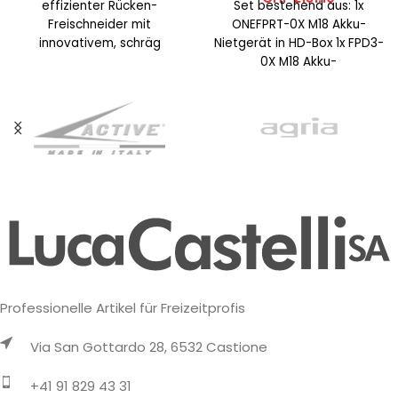
effizienter Rücken-
Set bestehend aus: 1x
Freischneider mit
ONEFPRT-0X M18 Akku-
innovativem, schräg
Nietgerät in HD-Box 1x FPD3-
angeordnetem Motor, der
0X M18 Akku-
äußerst komfortables
Schlagbohrmaschine in HD-
Arbeiten ermöglicht und
Box 2x M18 5Ah Akku 2x
auch für Linkshänder
optimale Manövrierfähigkeit
Professionelle Artikel für Freizeitprofis
Via San Gottardo 28, 6532 Castione
+41 91 829 43 31