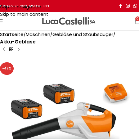
Skip to navigation
ITALIANO
FRANÇAIS
ENGLISH
Skip to main content
0
Startseite
Maschinen
Gebläse und Staubsauger
Akku-Gebläse
-47%