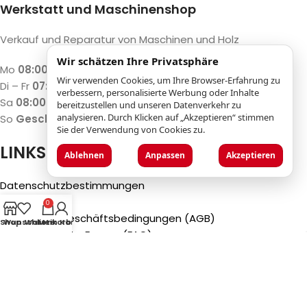
Werkstatt und Maschinenshop
Verkauf und Reparatur von Maschinen und Holz
Wir schätzen Ihre Privatsphäre
Mo
08:00 – 12:00 / 13:00 – 17:00
Wir verwenden Cookies, um Ihre Browser-Erfahrung zu
Di – Fr
07:30 – 12:00 / 13:00 – 18:00
verbessern, personalisierte Werbung oder Inhalte
Sa
08:00 – 12:00 / 13:00 – 17:00
bereitzustellen und unseren Datenverkehr zu
analysieren. Durch Klicken auf „Akzeptieren“ stimmen
So
Geschlossen
Sie der Verwendung von Cookies zu.
LINKS
Ablehnen
Anpassen
Akzeptieren
Datenschutzbestimmungen
Impressum
0
Allgemeine Geschäftsbedingungen (AGB)
Shop
Wunschliste
Warenkorb
Mein Konto
Häufig gestellte Fragen (FAQ)
©2025
Luca Castelli SA
- Via San Gottardo 28 - 6532
Castione (CH)