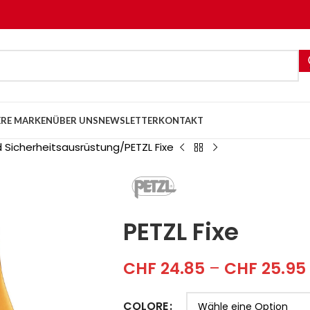
RE MARKEN
ÜBER UNS
NEWSLETTER
KONTAKT
 Sicherheitsausrüstung
PETZL Fixe
PETZL Fixe
CHF
24.85
–
CHF
25.95
COLORE