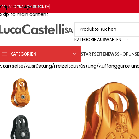
Skip to navigation
ITALIANO
FRANÇAIS
ENGLISH
Skip to main content
KATEGORIE AUSWÄHLEN
KATEGORIEN
STARTSEITE
NEWS
SHOP
UNSE
Startseite
Ausrüstung
Freizeitausrüstung
Auffanggurte und