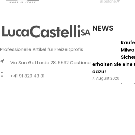
NEWS
Kaufe
Professionelle Artikel für Freizeitprofis
Milwa
Siche
Via San Gottardo 28, 6532 Castione
erhalten Sie eine
dazu!
+41 91 829 43 31
7. August 2026
Luca C
info@lucacastelli.ch
Partn
20. Juli
Whatsapp
Neue 
telef
Errei
15. Juni