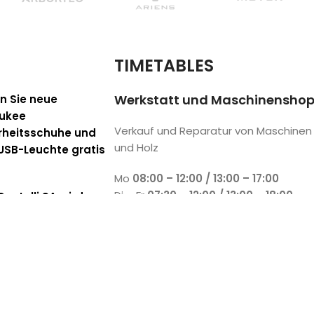
TIMETABLES
Werkstatt und Maschinensho
n Sie neue
ukee
Verkauf und Reparatur von Maschinen
rheitsschuhe und
und Holz
 USB-Leuchte gratis
Mo
08:00 – 12:00 / 13:00 – 17:00
Di – Fr
07:30 – 12:00 / 13:00 – 18:00
astelli SA wird
Sa
08:00 – 12:00 / 13:00 – 17:00
er des SCB
So
Geschlossen
 2026
Zeiten der
onischen
chbarkeit
 2026