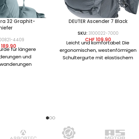
ra 32 Graphit-
DEUTER Ascender 7 Black
hiefer
SKU:
3100022-7000
CHF
109.90
00821-4409
Leicht und komfortabel: Die
189.90
urde für längere
ergonomischen, westenförmigen
derungen und
Schultergurte mit elastischem
swanderungen
Kompressionsriemen, die
bei denen hoher
verstellbaren Brustgurte und das
nfache Handhabung
weiche Rückenmaterial
l sind. Das
ermöglichen es dem