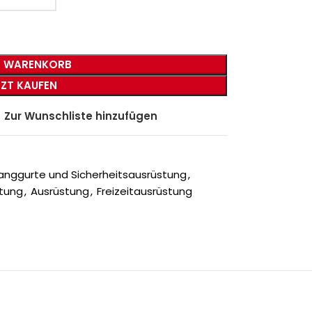
N WARENKORB
TZT KAUFEN
Zur Wunschliste hinzufügen
anggurte und Sicherheitsausrüstung
,
stung
,
Ausrüstung
,
Freizeitausrüstung