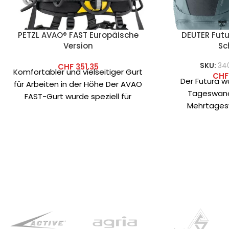
PETZL AVAO® FAST Europäische
DEUTER Futu
Version
Sc
SKU:
34
CHF
351.35
Komfortabler und vielseitiger Gurt
CHF
Der Futura w
für Arbeiten in der Höhe Der AVAO
Tageswan
FAST-Gurt wurde speziell für
Mehrtage
Arbeiter in der Höhe entwickelt.
entwickelt, 
Komfort und ei
das Zie