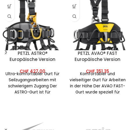
PETZL ASTRO®
PETZL AVAO® FAST
Europäische Version
Europäische Version
CHF
427.00
CHF
351.35
Ultra-komfortabler Gurt für
Komfortabler und
Seilzugangsarbeiten mit
vielseitiger Gurt für Arbeiten
schwierigem Zugang Der
in der Höhe Der AVAO FAST-
ASTRO-Gurt ist für
Gurt wurde speziell für
Seilzugangsarbeiter mit
Arbeiter in der Höhe
schwierigem Zugang
entwickelt.
konzipiert. Seine
Konstruktion ist an