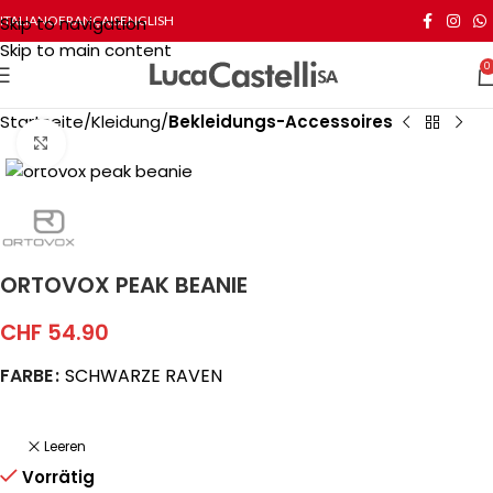
Skip to navigation
ITALIANO
FRANÇAIS
ENGLISH
Skip to main content
0
Startseite
Kleidung
Bekleidungs-Accessoires
Click to enlarge
ORTOVOX PEAK BEANIE
CHF
54.90
FARBE
SCHWARZE RAVEN
Leeren
Vorrätig