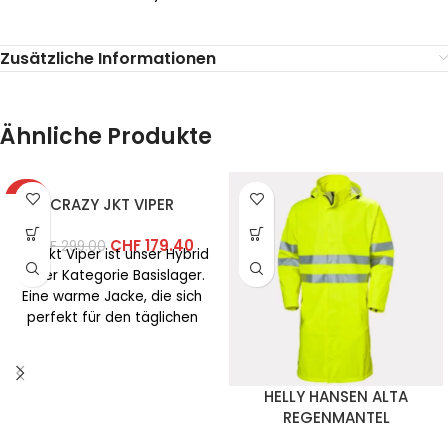
Zusätzliche Informationen
Ähnliche Produkte
-40%
CRAZY JKT VIPER
CHF
179.40
CHF
299.00
Die Jkt Viper ist unser Hybrid
in der Kategorie Basislager.
Eine warme Jacke, die sich
perfekt für den täglichen
Gebrauch
HELLY HANSEN ALTA
REGENMANTEL