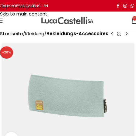
Skip to navigation
ITALIANO
FRANÇAIS
ENGLISH
Skip to main content
0
Startseite
Kleidung
Bekleidungs-Accessoires
-20%