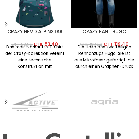
CRAZY HEMD ALPINSTAR
CRAZY PANT HUGO
CHF
53.40
CHF
119.40
CHF
89.00
CHF
199.00
Das meistverkaufte T-Shirt
Die Hose des zweiteiligen
der Crazy-Kollektion vereint
Rennanzugs Hugo. Sie ist
eine technische
aus Mikrofaser gefertigt, die
Konstruktion mit
durch einen Graphen-Druck
farbenfrohen und
veredelt wurde, der die
auffälligen Prints. Dieses
Abriebfestigkeit
Jahr wurde der Schnitt
überarbeitet,