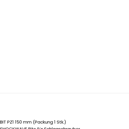
BIT PZ1 150 mm (Packung 1 Stk.)
SHOCKWAVE Bits für Schlagschrauber