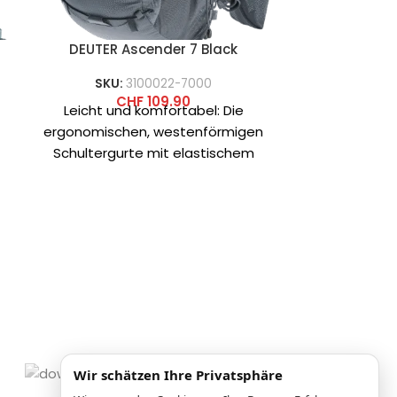
DEUTER Ascender 7 Black
Distel Stei
SKU:
3100022-7000
CHF
37
Die Stahl W
CHF
109.90
Leicht und komfortabel: Die
Distel üb
ergonomischen, westenförmigen
Stahls
Schultergurte mit elastischem
hervorragen
Kompressionsriemen, die
Verhältnisses
verstellbaren Brustgurte und das
Kle
weiche Rückenmaterial
ermöglichen es dem
Wir schätzen Ihre Privatsphäre