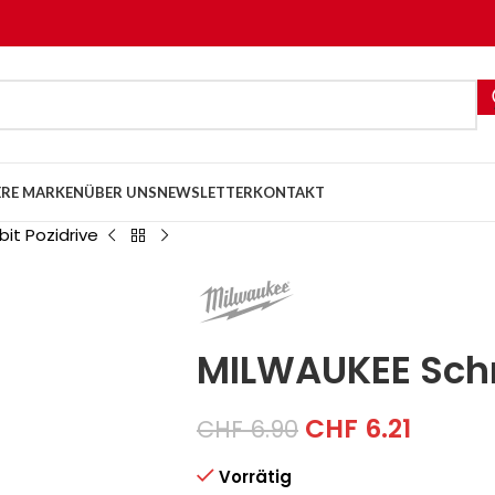
RE MARKEN
ÜBER UNS
NEWSLETTER
KONTAKT
it Pozidrive
MILWAUKEE Schr
CHF
6.21
CHF
6.90
Vorrätig