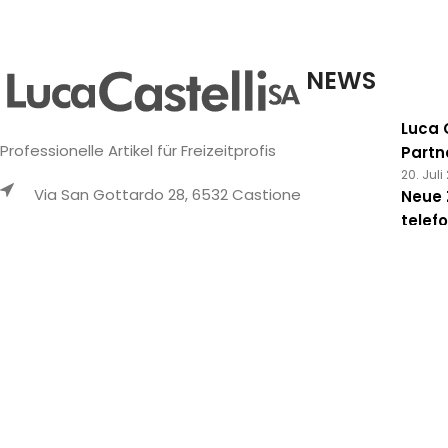
NEWS
Luca C
Professionelle Artikel für Freizeitprofis
Partn
20. Juli
Via San Gottardo 28, 6532 Castione
Neue 
telef
+41 91 829 43 31
Errei
15. Juni
info@lucacastelli.ch
Biohor
Innov
Whatsapp
spezia
Diens
13. Mai
©2025
Luca Castelli SA
- Via San Gottardo 28 - 6532 Castio