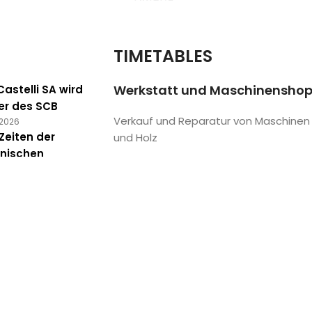
TIMETABLES
Werkstatt und Maschinensho
astelli SA wird
er des SCB
Verkauf und Reparatur von Maschinen
 2026
Zeiten der
und Holz
onischen
Mo
08:00 – 12:00 / 13:00 – 17:00
chbarkeit
Di – Fr
07:30 – 12:00 / 13:00 – 18:00
 2026
Sa
08:00 – 12:00 / 13:00 – 17:00
t: Qualität,
So
Geschlossen
ation und
lisierte
tleistungen
 2026
ne (CH)