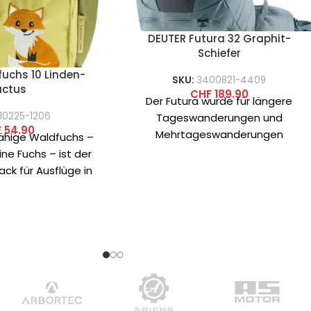
DEUTER Futura 32 Graphit-
Schiefer
uchs 10 Linden-
SKU:
3400821-4409
actus
CHF
189.90
Der Futura wurde für längere
10225-1206
Tageswanderungen und
F
54.90
Mehrtageswanderungen
fähige Waldfuchs –
entwickelt, bei denen hoher
ine Fuchs – ist der
Komfort und einfache Handhabung
ck für Ausflüge in
das Ziel sind. Das
as Hauptmaterial