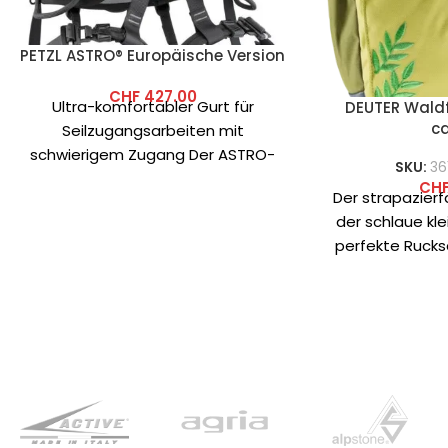
PETZL ASTRO® Europäische Version
CHF
427.00
Ultra-komfortabler Gurt für
DEUTER Waldf
c
Seilzugangsarbeiten mit
schwierigem Zugang Der ASTRO-
SKU:
36
Gurt ist für Seilzugangsarbeiter mit
CH
Der strapazier
schwierigem Zugang konzipiert.
der schlaue kle
Seine Konstruktion ist an
perfekte Rucksa
die Natur. D