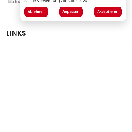
Sie der Verwendung von Cookies zu.
Ablehnen
Anpassen
Akzeptieren
LINKS
p
Datenschutzbestimmungen
Impressum
Allgemeine Geschäftsbedingungen
(AGB)
Häufig gestellte Fragen (FAQ)