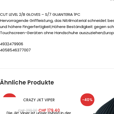
CUT LEVEL 2/B GLOVES – S/7 GUANTERIA 1PC
Hervorragende Griffleistung, das Nitrilmaterial schneidet be
und höhere Fingerfertigkeit;Höhere Beständigkeit gegen s
Touchscreen-Geräten ohne Handschuhe auszuziehen;Europäisc
4932479906
4058546377007
Ähnliche Produkte
-40%
-40%
CRAZY JKT VIPER
CHF
179.40
CHF
299.00
Die Jkt Viper ist unser Hybrid in der