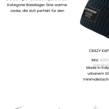
Kategorie Basislager. Eine warme
Jacke, die sich perfekt für den
täglichen Gebrauch
CRAZY KAP
SKU:
W253
CHF
59.0
Made in Ital
urbanem St
minimalistisch 
Logo Beanie 
Versi