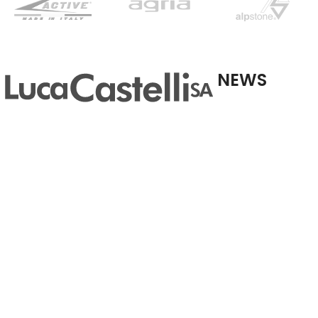
NEWS
Kaufe
Professionelle Artikel für Freizeitprofis
Milwa
Siche
Via San Gottardo 28, 6532 Castione
erhalten Sie eine
dazu!
+41 91 829 43 31
7. August 2026
Luca C
info@lucacastelli.ch
Partn
20. Juli
Whatsapp
Neue 
telef
Errei
15. Juni