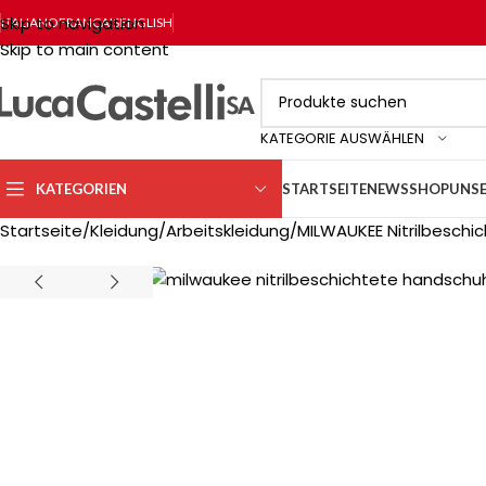
Skip to navigation
ITALIANO
FRANÇAIS
ENGLISH
Skip to main content
KATEGORIE AUSWÄHLEN
KATEGORIEN
STARTSEITE
NEWS
SHOP
UNSE
Startseite
Kleidung
Arbeitskleidung
MILWAUKEE Nitrilbeschi