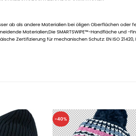
sser ab als andere Materialien bei öligen Oberflächen oder f
chneidende Materialien;Die SMARTSWIPE™-Handfläche und -Fi
he Zertifizierung für mechanischen Schutz: EN ISO 21420, 
-40%