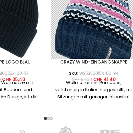
PE LOGO BLAU
CRAZY WIND-EINGANGSKAPPE
86025X-00-16
SKU:
W25386015X-00-94
CHF
35.40
CHF
41.40
0
CHF
69.00
y Wollmütze mit
Wollmütze mit Pompons,
il. Bequem und
vollständig in Italien hergestellt, für
im Design, ist die
Sitzungen mit geringer Intensität
in verschiedenen
und für Freizeitaktivitäten an kalten
onen mit
Tagen. Es ist