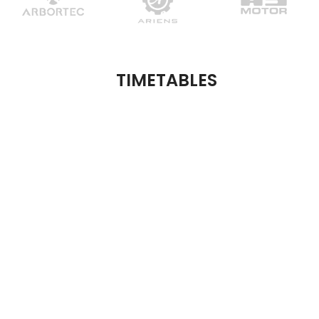
TIMETABLES
Werkstatt und Maschinensho
n Sie neue
ukee
Verkauf und Reparatur von Maschinen
rheitsschuhe und
und Holz
 USB-Leuchte gratis
Mo
08:00 – 12:00 / 13:00 – 17:00
Di – Fr
07:30 – 12:00 / 13:00 – 18:00
astelli SA wird
Sa
08:00 – 12:00 / 13:00 – 17:00
er des SCB
So
Geschlossen
 2026
Zeiten der
onischen
chbarkeit
 2026