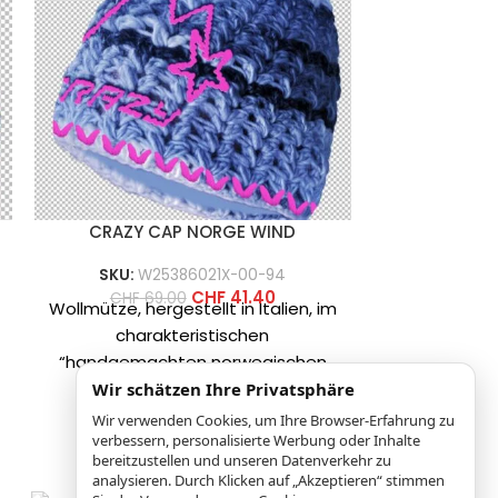
CRAZY CAP NORGE WIND
CRAZY 
SKU:
W25386021X-00-94
CHF
99
Warme 
CHF
41.40
CHF
69.00
Wollmütze, hergestellt in Italien, im
Handschu
charakteristischen
Alpinis
“handgemachten norwegischen
Klimazon
Stil” mit exklusiven Designs, die
Wir schätzen Ihre Privatsphäre
Primaloft in 
speziell für “verrückte Fans”
un
Wir verwenden Cookies, um Ihre Browser-Erfahrung zu
geschaffen wurden, die
verbessern, personalisierte Werbung oder Inhalte
bereitzustellen und unseren Datenverkehr zu
analysieren. Durch Klicken auf „Akzeptieren“ stimmen