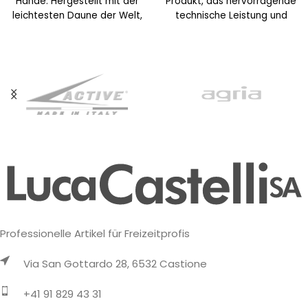
Hände. Hergestellt mit der
Produkt, das hervorragende
leichtesten Daune der Welt,
technische Leistung und
Diamond Down, derselben
Schutz mit vollständiger
sehr feinen Qualitätsdaune,
Elastizität vereint und damit
die
Professionelle Artikel für Freizeitprofis
Via San Gottardo 28, 6532 Castione
+41 91 829 43 31