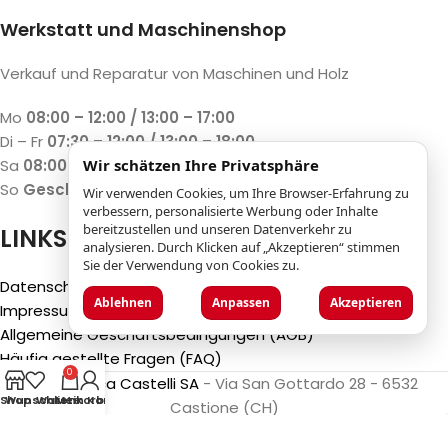
Werkstatt und Maschinenshop
Verkauf und Reparatur von Maschinen und Holz
Mo
08:00 – 12:00 / 13:00 – 17:00
Di – Fr
07:30 – 12:00 / 13:00 – 18:00
Sa
08:00 – 12:00 / 13:00 – 17:00
Wir schätzen Ihre Privatsphäre
So
Geschlossen
Wir verwenden Cookies, um Ihre Browser-Erfahrung zu
verbessern, personalisierte Werbung oder Inhalte
bereitzustellen und unseren Datenverkehr zu
LINKS
analysieren. Durch Klicken auf „Akzeptieren“ stimmen
Sie der Verwendung von Cookies zu.
Datenschutzbestimmungen
Ablehnen
Anpassen
Akzeptieren
Impressum
Allgemeine Geschäftsbedingungen (AGB)
Häufig gestellte Fragen (FAQ)
0
©2025
Luca Castelli SA
- Via San Gottardo 28 - 6532
Shop
Wunschliste
Warenkorb
Mein Konto
Castione (CH)