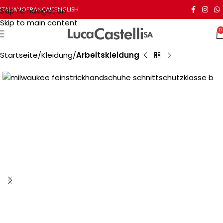
Skip to navigation
ITALIANO
FRANÇAIS
ENGLISH
Skip to main content
0
Startseite
Kleidung
Arbeitskleidung