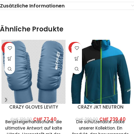
Zusätzliche Informationen
Ähnliche Produkte
-40%
-40%
CRAZY GLOVES LEVITY
CRAZY JKT NEUTRON
CHF
77.40
CHF
239.40
CHF
129.00
CHF
399.00
Bergsteigerhandschuhe: die
Die schützendste Jacke
ultimative Antwort auf kalte
unserer Kollektion. Ein