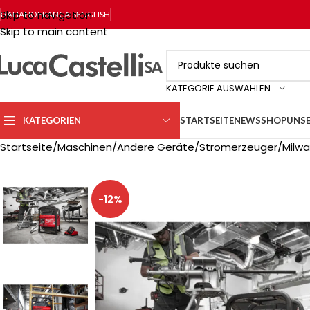
Skip to navigation
ITALIANO
FRANÇAIS
ENGLISH
Skip to main content
KATEGORIE AUSWÄHLEN
KATEGORIEN
STARTSEITE
NEWS
SHOP
UNSE
Startseite
Maschinen
Andere Geräte
Stromerzeuger
Milwa
-12%