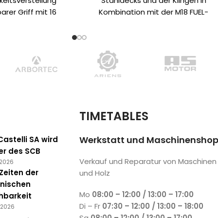
eitsverstellung
Stahldecks und der Klingen in
barer Griff mit 16
Kombination mit der M18 FUEL-
itionen
Technologie™ garantiert eine
kzeughalter
hervorragende Schnittqualität
POWERSTATE-Motor™
ste Einsätze
hzahlregelung: 3
chiedene
ungsmöglichkeiten
und gleichmäßige
TIMETABLES
Geschwindigkeiten)
barer Griff mit 16
Werkstatt und Maschinensho
astelli SA wird
keiten, so dass der
er des SCB
riffposition nach
Verkauf und Reparatur von Maschinen
 2026
eben und seinem
Zeiten der
und Holz
timieren kann
onischen
tufige
Mo
08:00 – 12:00 / 13:00 – 17:00
chbarkeit
tseinstellung - 8
Di – Fr
07:30 – 12:00 / 13:00 – 18:00
 2026
gkeitsstufen,
Sa
08:00 – 12:00 / 13:00 – 17:00