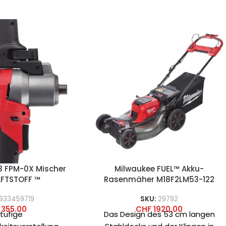
8 FPM-0X Mischer
Milwaukee FUEL™ Akku-
AFTSTOFF ™
Rasenmäher M18F2LM53-122
933459719
SKU:
29792
355.00
CHF
1920.00
tufige
Das Design des 53 cm langen