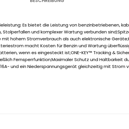
BESCHREIBUNG
leistung: Es bietet die Leistung von benzinbetriebenen, k
nen, Stolperfallen und komplexer Wartung verbunden sind;Spit
äte mit hohem Stromverbrauch als auch elektronische Gerät
teriestrom macht Kosten für Benzin und Wartung überflüssig,
-Batterien, wenn es eingesteckt ist;ONE-KEY™ Tracking & Sich
ßlich Fernsperrfunktion;Maximaler Schutz und Haltbarkeit du
n 16A- und ein Niederspannungsgerät gleichzeitig mit Strom 