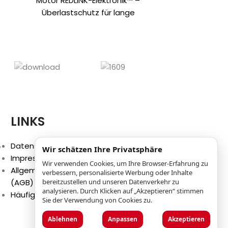
Motor REDLINK-Elektronik™ –
mm Elektroni
Überlastschutz für lange
REDLINK™ f
Akkulaufzeit, Motor und Getriebe
Motor- und 
FIXTEC-Sägeblatt-
Schlagener
Schnellwechselsystem
Gegengewichtsmechanismus
reduziert Vibrationen auf 15,2 m/s²
beim
LINKS
p
Datenschutzbestimmungen
Wir schätzen Ihre Privatsphäre
Impressum
Wir verwenden Cookies, um Ihre Browser-Erfahrung zu
Allgemeine Geschäftsbedingungen
verbessern, personalisierte Werbung oder Inhalte
(AGB)
bereitzustellen und unseren Datenverkehr zu
analysieren. Durch Klicken auf „Akzeptieren“ stimmen
Häufig gestellte Fragen (FAQ)
Sie der Verwendung von Cookies zu.
Ablehnen
Anpassen
Akzeptieren