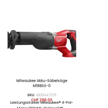
Milwaukee Akku-Säbelsäge
Milwaukee
M18BSX-0
SKU:
4933447275
SKU
CHF
298.00
C
Leistungsstarker Milwaukee® 4-Pol-
Optimiert fü