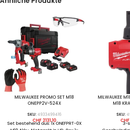
Ähnliche Produkte
MILWAUKEE PROMO SET M18
MILWAUKEE M1
ONEPP2V-524X
M18 KR
SKU:
4933499416
SKU:
4
CHF
2131.10
CHF
Set bestehend aus: 1x ONEFPRT-0X
3-s