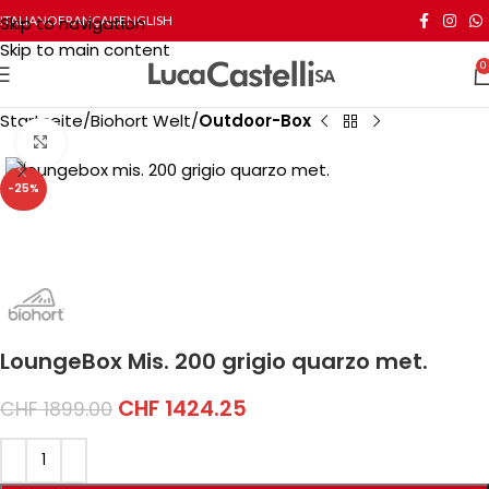
Skip to navigation
ITALIANO
FRANÇAIS
ENGLISH
Skip to main content
0
Startseite
Biohort Welt
Outdoor-Box
Click to enlarge
-25%
LoungeBox Mis. 200 grigio quarzo met.
CHF
1424.25
CHF
1899.00