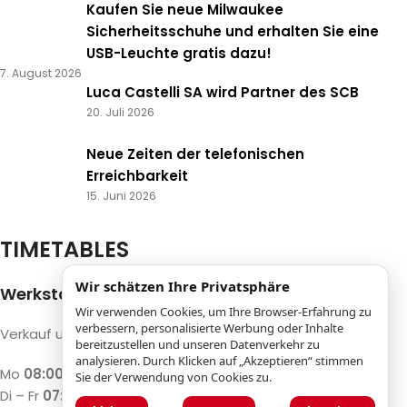
Kaufen Sie neue Milwaukee
Sicherheitsschuhe und erhalten Sie eine
USB-Leuchte gratis dazu!
7. August 2026
Luca Castelli SA wird Partner des SCB
20. Juli 2026
Neue Zeiten der telefonischen
Erreichbarkeit
15. Juni 2026
TIMETABLES
Wir schätzen Ihre Privatsphäre
Werkstatt und Maschinenshop
Wir verwenden Cookies, um Ihre Browser-Erfahrung zu
verbessern, personalisierte Werbung oder Inhalte
Verkauf und Reparatur von Maschinen und Holz
bereitzustellen und unseren Datenverkehr zu
analysieren. Durch Klicken auf „Akzeptieren“ stimmen
Mo
08:00 – 12:00 / 13:00 – 17:00
Sie der Verwendung von Cookies zu.
Di – Fr
07:30 – 12:00 / 13:00 – 18:00