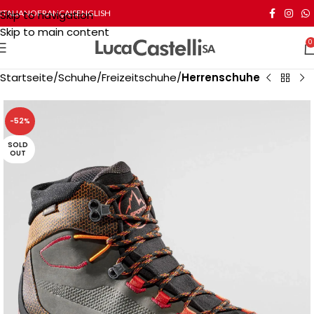
Skip to navigation
ITALIANO
FRANÇAIS
ENGLISH
Skip to main content
0
Startseite
Schuhe
Freizeitschuhe
Herrenschuhe
-52%
SOLD
OUT