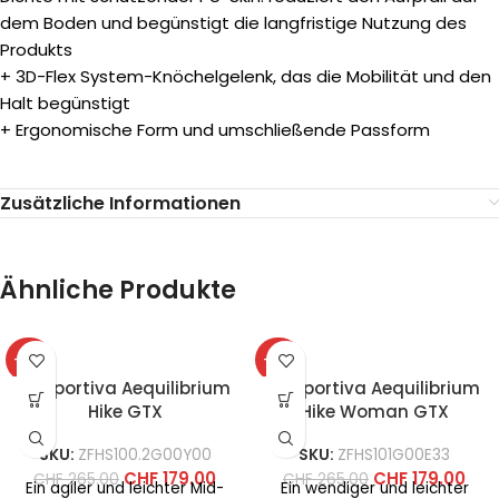
dem Boden und begünstigt die langfristige Nutzung des
Produkts
+ 3D-Flex System-Knöchelgelenk, das die Mobilität und den
Halt begünstigt
+ Ergonomische Form und umschließende Passform
Zusätzliche Informationen
Ähnliche Produkte
-32%
-32%
La Sportiva Aequilibrium
La Sportiva Aequilibrium
Hike GTX
Hike Woman GTX
SKU:
ZFHS100.2G00Y00
SKU:
ZFHS101G00E33
CHF
179.00
CHF
179.00
CHF
265.00
CHF
265.00
Ein agiler und leichter Mid-
Ein wendiger und leichter