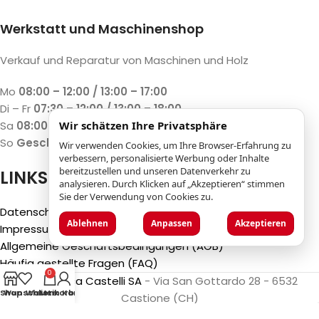
Werkstatt und Maschinenshop
Verkauf und Reparatur von Maschinen und Holz
Mo
08:00 – 12:00 / 13:00 – 17:00
Di – Fr
07:30 – 12:00 / 13:00 – 18:00
Sa
08:00 – 12:00 / 13:00 – 17:00
Wir schätzen Ihre Privatsphäre
So
Geschlossen
Wir verwenden Cookies, um Ihre Browser-Erfahrung zu
verbessern, personalisierte Werbung oder Inhalte
bereitzustellen und unseren Datenverkehr zu
LINKS
analysieren. Durch Klicken auf „Akzeptieren“ stimmen
Sie der Verwendung von Cookies zu.
Datenschutzbestimmungen
Ablehnen
Anpassen
Akzeptieren
Impressum
Allgemeine Geschäftsbedingungen (AGB)
Häufig gestellte Fragen (FAQ)
0
©2025
Luca Castelli SA
- Via San Gottardo 28 - 6532
Shop
Wunschliste
Warenkorb
Mein Konto
Castione (CH)