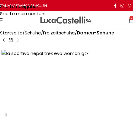
Skip to navigation
ITALIANO
FRANÇAIS
ENGLISH
Skip to main content
0
Startseite
Schuhe
Freizeitschuhe
Damen-Schuhe