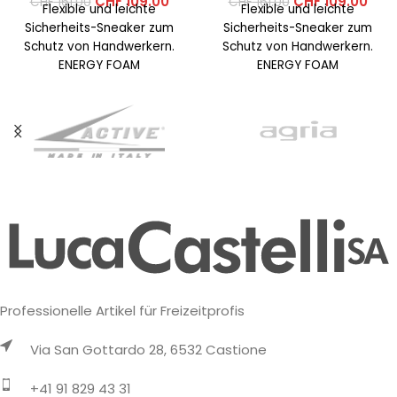
CHF
109.00
CHF
109.00
CHF
161.00
CHF
161.00
Flexible und leichte
Flexible und leichte
Sicherheits-Sneaker zum
Sicherheits-Sneaker zum
Schutz von Handwerkern.
Schutz von Handwerkern.
ENERGY FOAM
ENERGY FOAM
Fersendämpfung für
Fersendämpfung für
überlegene
überlegene
Energierückgabe und
Energierückgabe und
maximalen Komfort. STEP-
maximalen Komfort. STEP-
RELEASE-Ferse für
RELEASE-Ferse für
bequemes
bequemes
Professionelle Artikel für Freizeitprofis
Via San Gottardo 28, 6532 Castione
+41 91 829 43 31