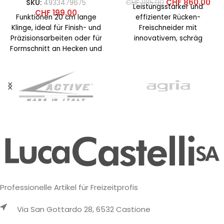
CHF
860.00
SKU:
4933479675
CHF
1185.00
Leistungsstarker und
CHF
199.00
Funktionen 20 cm lange
effizienter Rücken-
Klinge, ideal für Finish- und
Freischneider mit
Präzisionsarbeiten oder für
innovativem, schräg
Formschnitt an Hecken und
angeordnetem Motor, der
Büschen Maximale
äußerst komfortables
Schnittleistung 12,5
Arbeiten ermöglicht und
auch für Linkshänder
optimale Manövrierfähigkeit
Professionelle Artikel für Freizeitprofis
Via San Gottardo 28, 6532 Castione