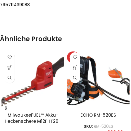
795711439088
Ähnliche Produkte
-27%
MilwaukeeFUEL™ Akku-
ECHO RM-520ES
Heckenschere M12FHT20-
SKU:
RM-520ES
0