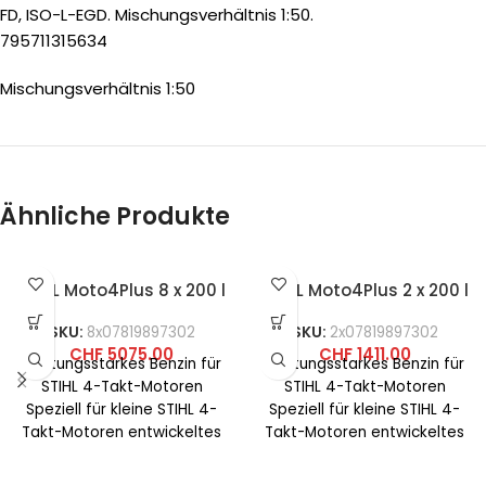
FD, ISO-L-EGD. Mischungsverhältnis 1:50.
795711315634
Mischungsverhältnis 1:50
Ähnliche Produkte
STIHL Moto4Plus 8 x 200 l
STIHL Moto4Plus 2 x 200 l
SKU:
8x07819897302
SKU:
2x07819897302
CHF
5075.00
CHF
1411.00
Leistungsstarkes Benzin für
Leistungsstarkes Benzin für
STIHL 4-Takt-Motoren
STIHL 4-Takt-Motoren
Speziell für kleine STIHL 4-
Speziell für kleine STIHL 4-
Takt-Motoren entwickeltes
Takt-Motoren entwickeltes
Benzin. Enthält kein Ethanol,
Benzin. Enthält kein Ethanol,
praktisch keine Olefine und
praktisch keine Olefine und