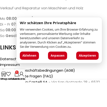
Verkauf und Reparatur von Maschinen und Holz
Mo
08:00 – 12:00 / 13:00 – 17:00
Wir schätzen Ihre Privatsphäre
Di – Fr
07:30 – 12:00 / 13:00 – 18:00
Wir verwenden Cookies, um Ihre Browser-Erfahrung zu
Sa
08:00 – 12:00 / 13:00 – 17:00
verbessern, personalisierte Werbung oder Inhalte
So
Geschlossen
bereitzustellen und unseren Datenverkehr zu
analysieren. Durch Klicken auf „Akzeptieren“ stimmen
LINKS
Sie der Verwendung von Cookies zu.
Ablehnen
Anpassen
Akzeptieren
Datenschutzbestimmungen
Impressum
Allgemeine Geschäftsbedingungen (AGB)
0
Häufig gestellte Fragen (FAQ)
Shop
Wunschliste
Warenkorb
Mein Konto
©2025
Luca Castelli SA
- Via San Gottardo 28 - 6532
Castione (CH)