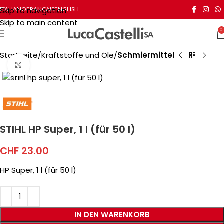
Skip to navigation
ITALIANO
FRANÇAIS
ENGLISH
Skip to main content
0
Startseite
Kraftstoffe und Öle
Schmiermittel
Click to enlarge
STIHL HP Super, 1 l (für 50 l)
CHF
23.00
HP Super, 1 l (für 50 l)
IN DEN WARENKORB