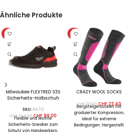
Ähnliche Produkte
-31%
-40%
Milwaukee FLEXTRED S3S
CRAZY WOOL SOCKS
Sicherheits-Halbschuh
CHF
23.40
CHF
39.00
Bergsteigersocken mit
SKU:
84713
graduierter Kompression,
CHF
99.00
CHF
144.00
Flexible und leichte
ideal für extreme
Sicherheits-Sneaker zum
Bedingungen. Hergestellt
Schutz von Handwerkern.
aus Merinowolle und