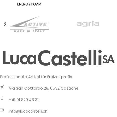
ENERGY FOAM
Polypropylen, eine Mischung,
Fersendämpfung für
die Wärme und schnelle
überlegene
Trocknung
Energierückgabe und
maximalen Komfort. STEP-
RELEASE-Ferse für
bequemes
Professionelle Artikel für Freizeitprofis
Via San Gottardo 28, 6532 Castione
+41 91 829 43 31
info@lucacastelli.ch