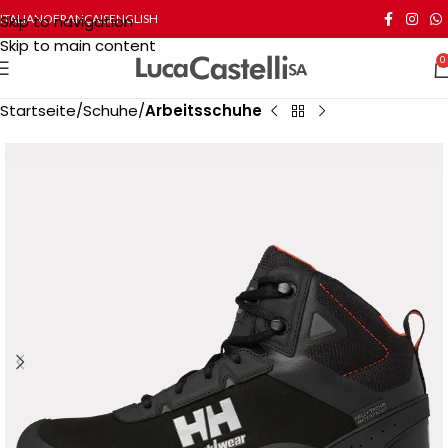
Skip to navigation
ITALIANO
FRANÇAIS
ENGLISH
Skip to main content
0
Startseite
Schuhe
Arbeitsschuhe