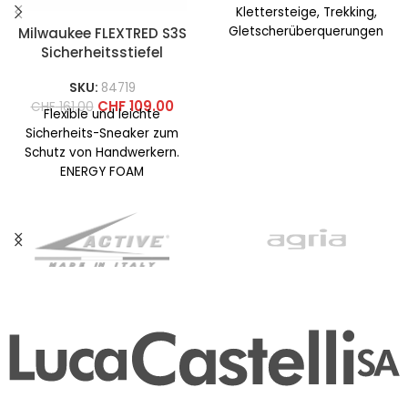
Klettersteige, Trekking,
Gletscherüberquerungen
Milwaukee FLEXTRED S3S
und kombiniertes Gelände.
Sicherheitsstiefel
BESCHREIBUNG Der
SKU:
84719
Aequilibrium ST GTX ist ein
CHF
109.00
CHF
161.00
leichter technischer
Flexible und leichte
Sicherheits-Sneaker zum
Schutz von Handwerkern.
ENERGY FOAM
Fersendämpfung für
überlegene
Energierückgabe und
maximalen Komfort. STEP-
RELEASE-Ferse für
bequemes