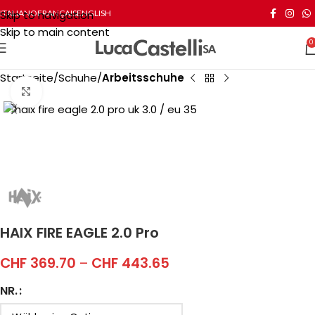
Skip to navigation
ITALIANO
FRANÇAIS
ENGLISH
Skip to main content
0
Startseite
Schuhe
Arbeitsschuhe
Click to enlarge
HAIX FIRE EAGLE 2.0 Pro
CHF
369.70
–
CHF
443.65
NR.