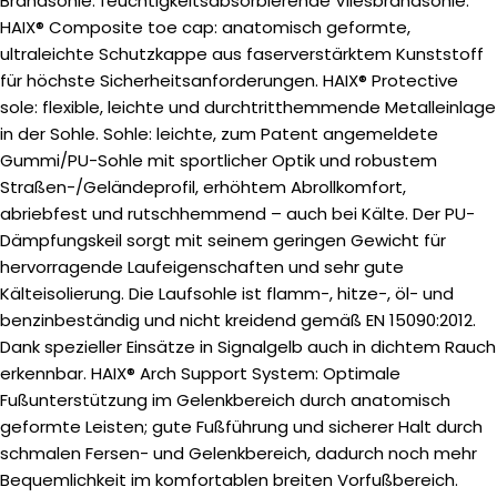
Brandsohle: feuchtigkeitsabsorbierende Vliesbrandsohle.
HAIX® Composite toe cap: anatomisch geformte,
ultraleichte Schutzkappe aus faserverstärktem Kunststoff
für höchste Sicherheitsanforderungen. HAIX® Protective
sole: flexible, leichte und durchtritthemmende Metalleinlage
in der Sohle. Sohle: leichte, zum Patent angemeldete
Gummi/PU-Sohle mit sportlicher Optik und robustem
Straßen-/Geländeprofil, erhöhtem Abrollkomfort,
abriebfest und rutschhemmend – auch bei Kälte. Der PU-
Dämpfungskeil sorgt mit seinem geringen Gewicht für
hervorragende Laufeigenschaften und sehr gute
Kälteisolierung. Die Laufsohle ist flamm-, hitze-, öl- und
benzinbeständig und nicht kreidend gemäß EN 15090:2012.
Dank spezieller Einsätze in Signalgelb auch in dichtem Rauch
erkennbar. HAIX® Arch Support System: Optimale
Fußunterstützung im Gelenkbereich durch anatomisch
geformte Leisten; gute Fußführung und sicherer Halt durch
schmalen Fersen- und Gelenkbereich, dadurch noch mehr
Bequemlichkeit im komfortablen breiten Vorfußbereich.