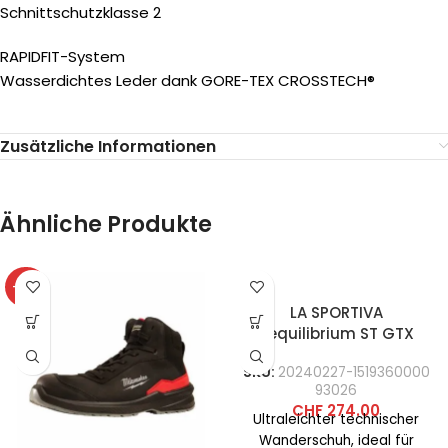
Schnittschutzklasse 2
RAPIDFIT-System
Wasserdichtes Leder dank GORE-TEX CROSSTECH®
Zusätzliche Informationen
Ähnliche Produkte
-32%
LA SPORTIVA
Aequilibrium ST GTX
SKU:
20240227-1519360000
93026
CHF
274.00
Ultraleichter technischer
Wanderschuh, ideal für