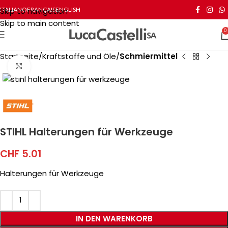
Skip to navigation
ITALIANO
FRANÇAIS
ENGLISH
Skip to main content
0
Startseite
Kraftstoffe und Öle
Schmiermittel
Click to enlarge
STIHL Halterungen für Werkzeuge
CHF
5.01
Halterungen für Werkzeuge
IN DEN WARENKORB