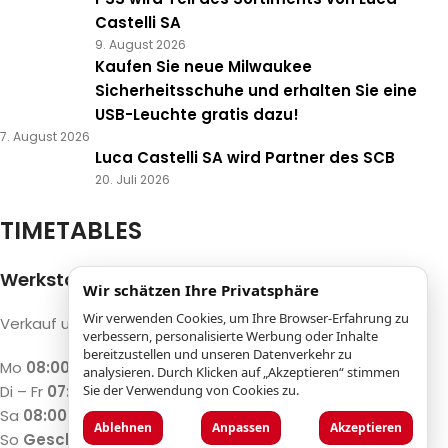
Castelli SA
9. August 2026
Kaufen Sie neue Milwaukee
Sicherheitsschuhe und erhalten Sie eine
USB-Leuchte gratis dazu!
7. August 2026
Luca Castelli SA wird Partner des SCB
20. Juli 2026
TIMETABLES
Werkstatt und Maschinenshop
Wir schätzen Ihre Privatsphäre
Wir verwenden Cookies, um Ihre Browser-Erfahrung zu
Verkauf und Reparatur von Maschinen und Holz
verbessern, personalisierte Werbung oder Inhalte
bereitzustellen und unseren Datenverkehr zu
Mo
08:00 – 12:00 / 13:00 – 17:00
analysieren. Durch Klicken auf „Akzeptieren“ stimmen
Di – Fr
07:30 – 12:00 / 13:00 – 18:00
Sie der Verwendung von Cookies zu.
Sa
08:00 – 12:00 / 13:00 – 17:00
Ablehnen
Anpassen
Akzeptieren
So
Geschlossen