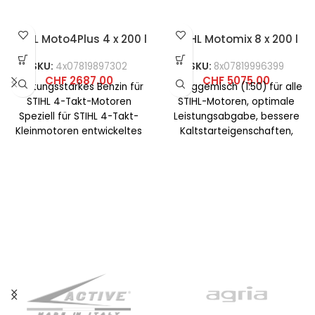
STIHL Moto4Plus 4 x 200 l
STIHL Motomix 8 x 200 l
SKU:
4x07819897302
SKU:
8x07819996399
CHF
2687.00
CHF
5075.00
Leistungsstarkes Benzin für
Fertiggemisch (1:50) für alle
STIHL 4-Takt-Motoren
STIHL-Motoren, optimale
Speziell für STIHL 4-Takt-
Leistungsabgabe, bessere
Kleinmotoren entwickeltes
Kaltstarteigenschaften,
Benzin. Es ist ethanoltfrei,
maximale Beschleunigung
nahezu frei von Olefinen
über den gesamten
sowie Aromaten
Drehzahlbereich, perfektes
Laufverhalten auch bei
abrupten