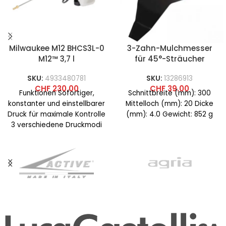
Milwaukee M12 BHCS3L-0
3-Zahn-Mulchmesser
M12™ 3,7 l
für 45°-Sträucher
Chemikaliensprühpump
SKU:
4933480781
SKU:
13286913
e
CHF
230.00
CHF
39.00
Funktionen Sofortiger,
Schnittbreite (mm): 300
konstanter und einstellbarer
Mittelloch (mm): 20 Dicke
Druck für maximale Kontrolle
(mm): 4.0 Gewicht: 852 g
3 verschiedene Druckmodi
für unterschiedliche
Anwendungen wie lokales,
diffuses und Fernsprühen