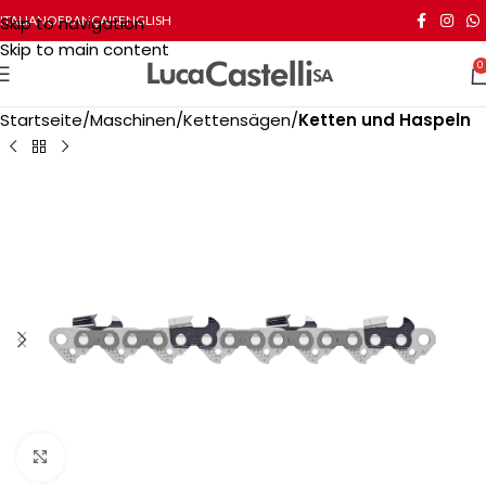
Skip to navigation
ITALIANO
FRANÇAIS
ENGLISH
Skip to main content
0
Startseite
Maschinen
Kettensägen
Ketten und Haspeln
Click to enlarge